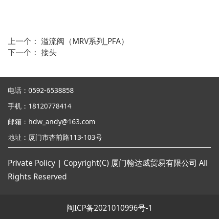
上一个：
溢流阀（MRV系列_PFA）
下一个：
接头
电话：0592-6538858
手机：18120778414
邮箱：hdw_andy@163.com
地址：厦门市杏前路113-103号
Private Policy | Copyright(C) 厦门翰达威贸易有限公司 All
Rights Reserved
闽ICP备2021010996号-1