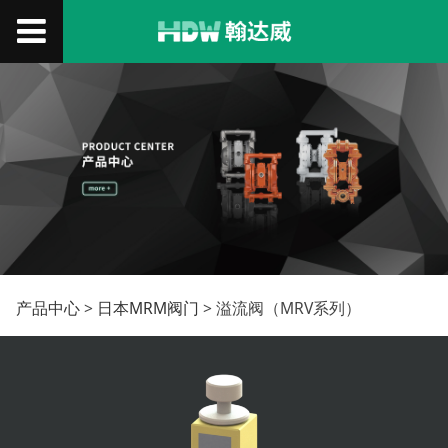
溢流阀（MRV系列）
产品中心
>
日本MRM阀门
>
溢流阀（MRV系列）