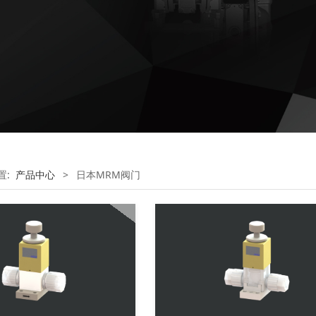
置:
产品中心
>
日本MRM阀门