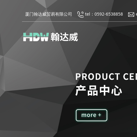
厦门翰达威贸易有限公司
tel：0592-6538858