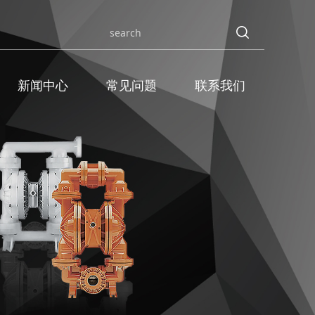
新闻中心
常见问题
联系我们