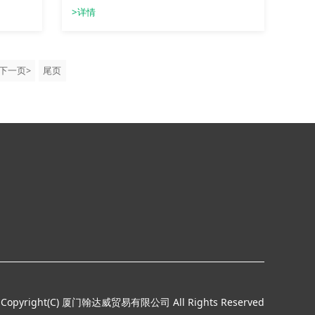
>详情
下一页>
尾页
y | Copyright(C) 厦门翰达威贸易有限公司 All Rights Reserved