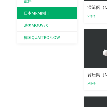
配件
溢流阀（
日本MRM阀门
>详情
法国MOUVEX
德国QUATTROFLOW
背压阀（M
>详情