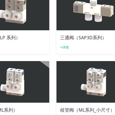
LP 系列）
三通阀（SAP3D系列）
>详情
ML系列）
歧管阀（ML系列_小尺寸）